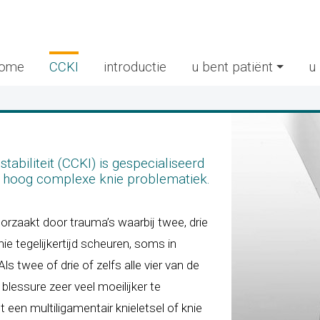
ome
CCKI
introductie
u bent patiënt
u
abiliteit (CCKI) is gespecialiseerd
t hoog complexe knie problematiek.
orzaakt door trauma’s waarbij twee, drie
nie tegelijkertijd scheuren, soms in
s twee of drie of zelfs alle vier van de
lessure zeer veel moeilijker te
 een multiligamentair knieletsel of knie